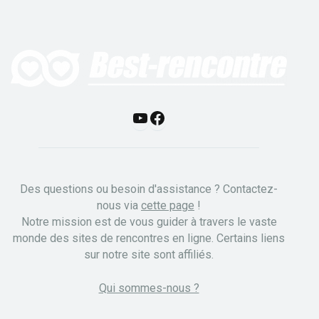
Y
F
o
a
u
c
Des questions ou besoin d'assistance ? Contactez-
T
e
nous via
cette page
!
Notre mission est de vous guider à travers le vaste
u
b
monde des sites de rencontres en ligne. Certains liens
b
o
sur notre site sont affiliés.
e
o
Qui sommes-nous ?
k