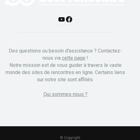
Y
F
o
a
u
c
Des questions ou besoin d'assistance ? Contactez-
T
e
nous via
cette page
!
Notre mission est de vous guider à travers le vaste
u
b
monde des sites de rencontres en ligne. Certains liens
b
o
sur notre site sont affiliés.
e
o
Qui sommes-nous ?
k
© Copyright