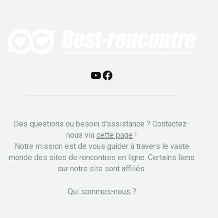
Y
F
o
a
u
c
Des questions ou besoin d'assistance ? Contactez-
T
e
nous via
cette page
!
Notre mission est de vous guider à travers le vaste
u
b
monde des sites de rencontres en ligne. Certains liens
b
o
sur notre site sont affiliés.
e
o
Qui sommes-nous ?
k