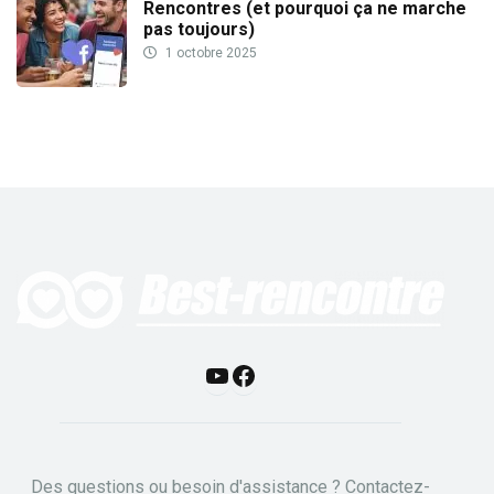
Rencontres (et pourquoi ça ne marche
pas toujours)
1 octobre 2025
Y
F
o
a
u
c
Des questions ou besoin d'assistance ? Contactez-