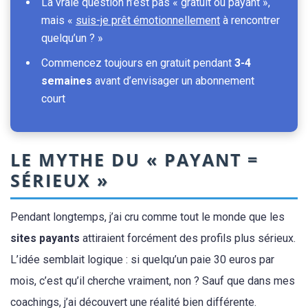
La vraie question n’est pas « gratuit ou payant »,
mais «
suis-je prêt émotionnellement
à rencontrer
quelqu’un ? »
Commencez toujours en gratuit pendant
3-4
semaines
avant d’envisager un abonnement
court
LE MYTHE DU « PAYANT =
SÉRIEUX »
Pendant longtemps, j’ai cru comme tout le monde que les
sites payants
attiraient forcément des profils plus sérieux.
L’idée semblait logique : si quelqu’un paie 30 euros par
mois, c’est qu’il cherche vraiment, non ? Sauf que dans mes
coachings, j’ai découvert une réalité bien différente.