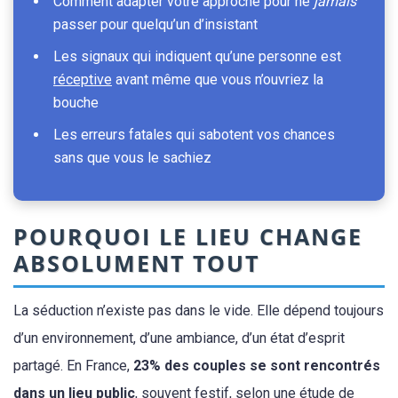
Comment adapter votre approche pour ne
jamais
passer pour quelqu’un d’insistant
Les signaux qui indiquent qu’une personne est
réceptive
avant même que vous n’ouvriez la
bouche
Les erreurs fatales qui sabotent vos chances
sans que vous le sachiez
POURQUOI LE LIEU CHANGE
ABSOLUMENT TOUT
La séduction n’existe pas dans le vide. Elle dépend toujours
d’un environnement, d’une ambiance, d’un état d’esprit
partagé. En France,
23% des couples se sont rencontrés
dans un lieu public
, souvent festif, selon une étude de