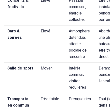
Concerts &
Élevé
Passion
Être t
festivals
commune,
insist
énergie
pendan
collective
perfo
Bars &
Élevé
Atmosphère
Abord
soirées
détendue,
une p
attente
bateau
sociale de
être t
rencontre
direct
Salle de sport
Moyen
Intérêt
Déran
commun,
penda
visites
l’entr
régulières
Transports
Très faible
Presque rien
Tout (
en commun
gens 