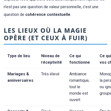
n’est pas une question de valeur personnelle, c’est une
question de
cohérence contextuelle
.
LES LIEUX OÙ LA MAGIE
OPÈRE (ET CEUX À FUIR)
Type de lieu
Niveau de
Ce qui
Ce qui
réceptivité
fonctionne
vos c
Mariages &
Très élevé
Ambiance
Monop
anniversaires
romantique,
la per
tout le
ou ign
monde est
group
ouvert