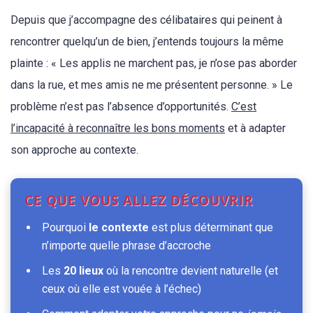
Depuis que j’accompagne des célibataires qui peinent à
rencontrer quelqu’un de bien, j’entends toujours la même
plainte : « Les applis ne marchent pas, je n’ose pas aborder
dans la rue, et mes amis ne me présentent personne. » Le
problème n’est pas l’absence d’opportunités.
C’est
l’incapacité à reconnaître les bons moments
et à adapter
son approche au contexte.
CE QUE VOUS ALLEZ DÉCOUVRIR
Pourquoi
le contexte
est plus déterminant que
n’importe quelle phrase d’accroche
Les
20 lieux
où la rencontre devient naturelle (et
ceux où elle est vouée à l’échec)