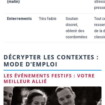
(matin)
stress
press
Enterrements
Très faible
Soutien
Tout c
discret,
resse
obtenir des
de la 
coordonnées
classi
DÉCRYPTER LES CONTEXTES :
MODE D’EMPLOI
LES ÉVÉNEMENTS FESTIFS : VOTRE
MEILLEUR ALLIÉ