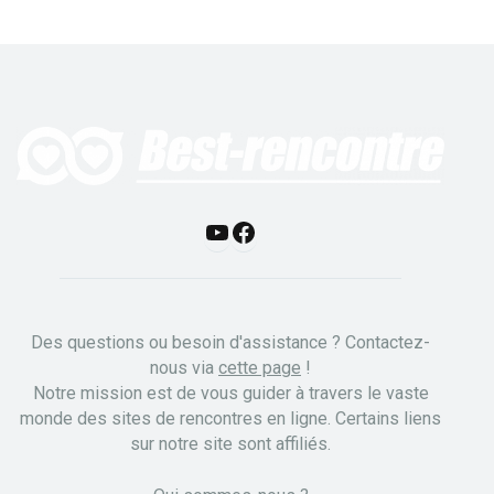
Y
F
o
a
u
c
Des questions ou besoin d'assistance ? Contactez-
T
e
nous via
cette page
!
Notre mission est de vous guider à travers le vaste
u
b
monde des sites de rencontres en ligne. Certains liens
b
o
sur notre site sont affiliés.
e
o