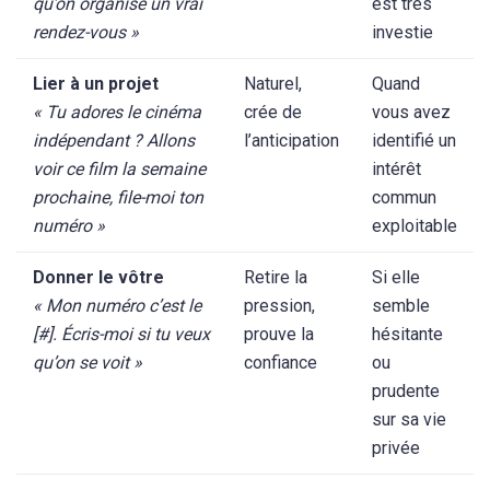
qu’on organise un vrai
est très
rendez-vous »
investie
Lier à un projet
Naturel,
Quand
« Tu adores le cinéma
crée de
vous avez
indépendant ? Allons
l’anticipation
identifié un
voir ce film la semaine
intérêt
prochaine, file-moi ton
commun
numéro »
exploitable
Donner le vôtre
Retire la
Si elle
« Mon numéro c’est le
pression,
semble
[#]. Écris-moi si tu veux
prouve la
hésitante
qu’on se voit »
confiance
ou
prudente
sur sa vie
privée